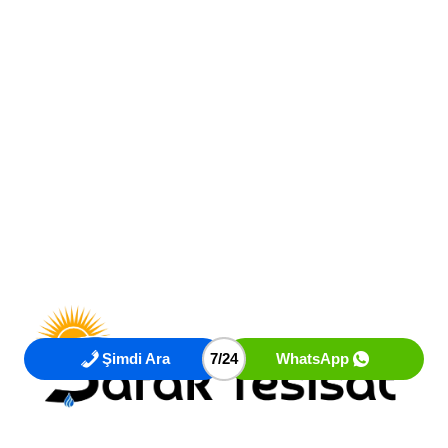
Şimdi Ara
7/24
WhatsApp
Şafak Tesisat
, İstanbul’un her ilçesinde sunduğu kaliteli,