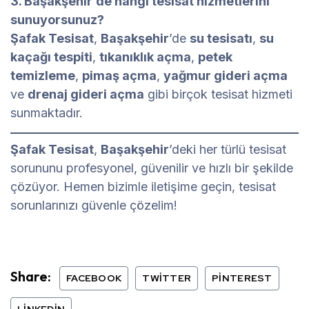
3. Başakşehir’de hangi tesisat hizmetlerini
sunuyorsunuz?
Şafak Tesisat
,
Başakşehir
’de
su tesisatı
,
su
kaçağı tespiti
,
tıkanıklık açma
,
petek
temizleme
,
pimaş açma
,
yağmur gideri açma
ve
drenaj gideri açma
gibi birçok tesisat hizmeti
sunmaktadır.
Şafak Tesisat
,
Başakşehir
’deki her türlü tesisat
sorununu profesyonel, güvenilir ve hızlı bir şekilde
çözüyor. Hemen bizimle iletişime geçin, tesisat
sorunlarınızı güvenle çözelim!
Share:
FACEBOOK
TWITTER
PINTEREST