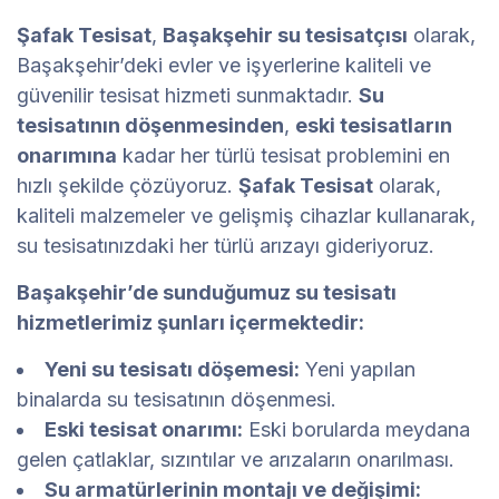
Şafak Tesisat
,
Başakşehir su tesisatçısı
olarak,
Başakşehir’deki evler ve işyerlerine kaliteli ve
güvenilir tesisat hizmeti sunmaktadır.
Su
tesisatının döşenmesinden
,
eski tesisatların
onarımına
kadar her türlü tesisat problemini en
hızlı şekilde çözüyoruz.
Şafak Tesisat
olarak,
kaliteli malzemeler ve gelişmiş cihazlar kullanarak,
su tesisatınızdaki her türlü arızayı gideriyoruz.
Başakşehir’de sunduğumuz su tesisatı
hizmetlerimiz şunları içermektedir:
Yeni su tesisatı döşemesi:
Yeni yapılan
binalarda su tesisatının döşenmesi.
Eski tesisat onarımı:
Eski borularda meydana
gelen çatlaklar, sızıntılar ve arızaların onarılması.
Su armatürlerinin montajı ve değişimi: