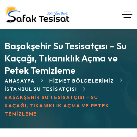
Başakşehir Su Tesisatçısı – Su
Kaçağı, Tıkanıklık Açma ve
Petek Temizleme
ANASAYFA
HIZMET BÖLGELERIMIZ
İSTANBUL SU TESISATÇISI
BAŞAKŞEHIR SU TESISATÇISI – SU
KAÇAĞI, TIKANIKLIK AÇMA VE PETEK
TEMIZLEME