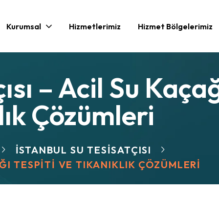
Kurumsal
Hizmetlerimiz
Hizmet Bölgelerimiz
ısı – Acil Su Kaçağ
klık Çözümleri
İSTANBUL SU TESISATÇISI
AĞI TESPITI VE TIKANIKLIK ÇÖZÜMLERI