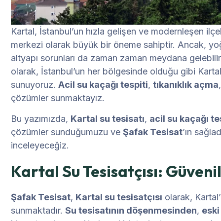
Kartal, İstanbul’un hızla gelişen ve modernleşen ilçe
merkezi olarak büyük bir öneme sahiptir. Ancak, yoğun
altyapı sorunları da zaman zaman meydana gelebili
olarak, İstanbul’un her bölgesinde olduğu gibi Kartal
sunuyoruz.
Acil su kaçağı tespiti
,
tıkanıklık açma
çözümler sunmaktayız.
Bu yazımızda,
Kartal su tesisatı
,
acil su kaçağı te
çözümler sunduğumuzu ve
Şafak Tesisat
’ın sağlad
inceleyeceğiz.
Kartal Su Tesisatçısı: Güveni
Şafak Tesisat
,
Kartal su tesisatçısı
olarak, Kartal’
sunmaktadır.
Su tesisatının döşenmesinden
,
eski