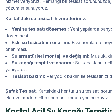
hizmet veriyoruz. Herhangi bir tesisat sorununuzda
çözümler sunuyoruz.
Kartal’daki su tesisatı hizmetlerimiz:
Yeni su tesisatı döşemesi:
Yeni yapılarda banyo,
döşenmesi.
Eski su tesisatının onarımı:
Eski borularda meyda
onarılması.
Su armatürleri montajı ve değişimi:
Musluk, du
Su kaçağı tespiti ve onarımı:
Su kaçaklarını gel
yapıyoruz.
Tesisat bakımı:
Periyodik bakım ile tesisatınızı 
Şafak Tesisat
, Kartal’daki her türlü su tesisatı sor
ekip ve modern cihazlarla her zaman yanınızdayız.
Kartal Acil Su Kaçağı Tespiti: