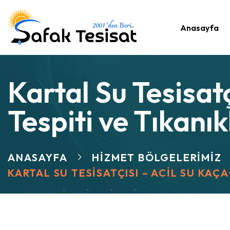
Anasayfa
Kartal Su Tesisatç
Tespiti ve Tıkanı
ANASAYFA
HIZMET BÖLGELERIMIZ
KARTAL SU TESISATÇISI – ACIL SU KAÇ