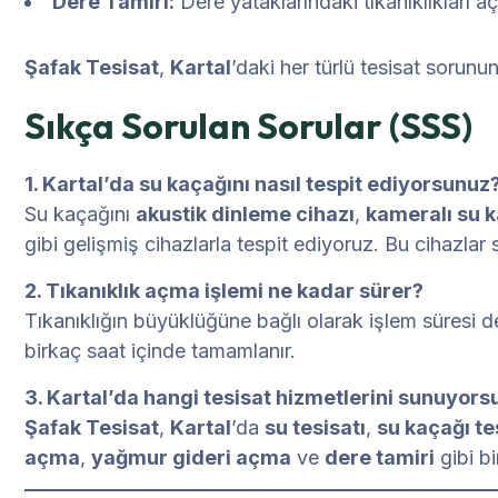
Dere Tamiri:
Dere yataklarındaki tıkanıklıkları 
Şafak Tesisat
,
Kartal
’daki her türlü tesisat sorunun
Sıkça Sorulan Sorular (SSS)
1. Kartal’da su kaçağını nasıl tespit ediyorsunuz
Su kaçağını
akustik dinleme cihazı
,
kameralı su k
gibi gelişmiş cihazlarla tespit ediyoruz. Bu cihazlar 
2. Tıkanıklık açma işlemi ne kadar sürer?
Tıkanıklığın büyüklüğüne bağlı olarak işlem süresi de
birkaç saat içinde tamamlanır.
3. Kartal’da hangi tesisat hizmetlerini sunuyor
Şafak Tesisat
,
Kartal
’da
su tesisatı
,
su kaçağı te
açma
,
yağmur gideri açma
ve
dere tamiri
gibi bi