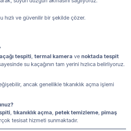
açarak, suyun düzgün akmasını sağlıyoruz.
u hızlı ve güvenilir bir şekilde çözer.
?
açağı tespiti
,
termal kamera
ve
noktada tespit
sayesinde su kaçağının tam yerini hızlıca belirliyoruz.
ğişebilir, ancak genellikle tıkanıklık açma işlemi
sunuz?
spiti
,
tıkanıklık açma
,
petek temizleme
,
pimaş
rçok tesisat hizmeti sunmaktadır.