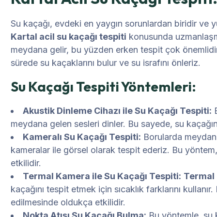
Su kaçağı, evdeki en yaygın sorunlardan biridir ve yü
Kartal acil su kaçağı tespiti
konusunda uzmanlaşmış 
meydana gelir, bu yüzden erken tespit çok önemlidi
sürede su kaçaklarını bulur ve su israfını önleriz.
Su Kaçağı Tespiti Yöntemleri:
Akustik Dinleme Cihazı ile Su Kaçağı Tespiti:
B
meydana gelen sesleri dinler. Bu sayede, su kaçağının
Kameralı Su Kaçağı Tespiti:
Borularda meydana g
kameralar ile görsel olarak tespit ederiz. Bu yöntem
etkilidir.
Termal Kamera ile Su Kaçağı Tespiti:
Termal
kaçağını tespit etmek için sıcaklık farklarını kullan
edilmesinde oldukça etkilidir.
Nokta Atışı Su Kaçağı Bulma:
Bu yöntemle, su 