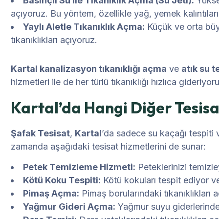
Basınçlı Su ile Tıkanıklık Açma (Su Jeti):
Yüksek
açıyoruz. Bu yöntem, özellikle yağ, yemek kalıntıları v
Yaylı Aletle Tıkanıklık Açma:
Küçük ve orta büyük
tıkanıklıkları açıyoruz.
Kartal kanalizasyon tıkanıklığı açma
ve
atık su t
hizmetleri ile de her türlü tıkanıklığı hızlıca gideriyor
Kartal’da Hangi Diğer Tesisa
Şafak Tesisat
,
Kartal
’da sadece su kaçağı tespiti 
zamanda aşağıdaki tesisat hizmetlerini de sunar:
Petek Temizleme Hizmeti:
Peteklerinizi temizley
Kötü Koku Tespiti:
Kötü kokuları tespit ediyor v
Pimaş Açma:
Pimaş borularındaki tıkanıklıkları 
Yağmur Gideri Açma:
Yağmur suyu giderlerinde 