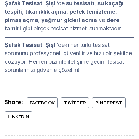
Şafak Tesisat
,
Şişli
‘de
su tesisatı
,
su kaçağı
tespiti
,
tıkanıklık açma
,
petek temizleme
,
pimaş açma
,
yağmur gideri açma
ve
dere
tamiri
gibi birçok tesisat hizmeti sunmaktadır.
Şafak Tesisat
,
Şişli
‘deki her türlü tesisat
sorununu profesyonel, güvenilir ve hızlı bir şekilde
çözüyor. Hemen bizimle iletişime geçin, tesisat
sorunlarınızı güvenle çözelim!
Share:
FACEBOOK
TWITTER
PINTEREST
LINKEDIN