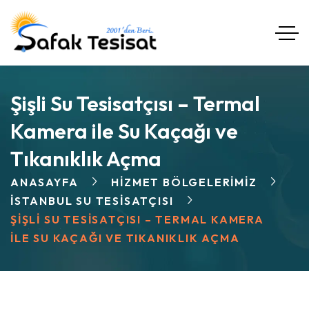
Şişli Su Tesisatçısı – Termal
Kamera ile Su Kaçağı ve
Tıkanıklık Açma
ANASAYFA
HIZMET BÖLGELERIMIZ
İSTANBUL SU TESISATÇISI
ŞIŞLI SU TESISATÇISI – TERMAL KAMERA
ILE SU KAÇAĞI VE TIKANIKLIK AÇMA