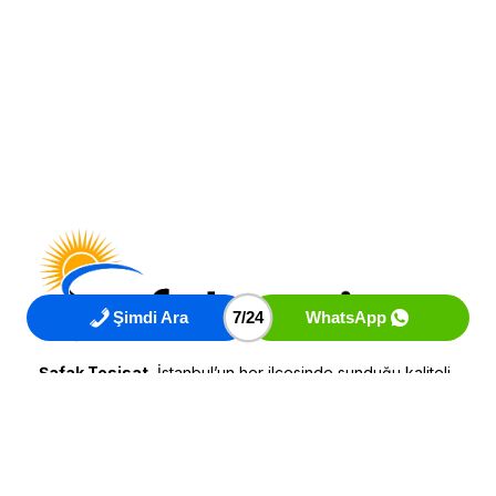
Şimdi Ara
7/24
WhatsApp
Şafak Tesisat
, İstanbul’un her ilçesinde sunduğu kaliteli,
hızlı ve güvenilir tesisat hizmetleriyle sektördeki lider
firmalardan biridir. Yılların verdiği deneyim ve uzmanlıkla,
su tesisatından pimaş açmaya, su kaçağı tespitinden
petek temizliğine kadar birçok alanda profesyonel