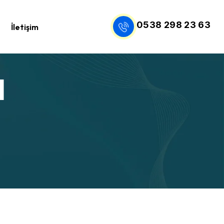
0538 298 23 63
İletişim
l