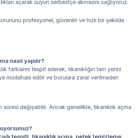
lıkları açarak suyun serbestçe akmasını sağlıyoruz.
 sorununu profesyonel, güvenilir ve hızlı bir şekilde
ma nasıl yapılır?
ık farklarını tespit ederek, tıkanıklığın tam yerini
ye müdahale edilir ve borulara zarar verilmeden
 süresi değişebilir. Ancak genellikle, tıkanıklık açma
unuyorsunuz?
ağı tespiti
,
tıkanıklık açma
,
petek temizleme
,