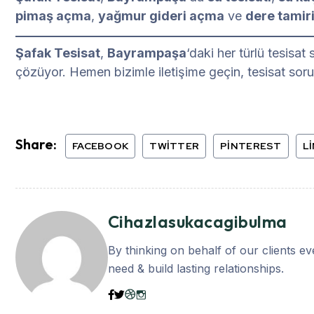
pimaş açma
,
yağmur gideri açma
ve
dere tamir
Şafak Tesisat
,
Bayrampaşa
‘daki her türlü tesisat
çözüyor. Hemen bizimle iletişime geçin, tesisat soru
Share:
FACEBOOK
TWITTER
PINTEREST
L
Cihazlasukacagibulma
By thinking on behalf of our clients e
need & build lasting relationships.