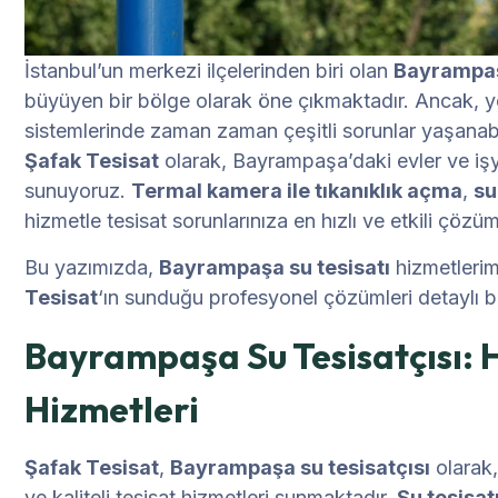
İstanbul’un merkezi ilçelerinden biri olan
Bayrampa
büyüyen bir bölge olarak öne çıkmaktadır. Ancak, y
sistemlerinde zaman zaman çeşitli sorunlar yaşanabi
Şafak Tesisat
olarak, Bayrampaşa’daki evler ve işyer
sunuyoruz.
Termal kamera ile tıkanıklık açma
,
su
hizmetle tesisat sorunlarınıza en hızlı ve etkili çözü
Bu yazımızda,
Bayrampaşa su tesisatı
hizmetlerim
Tesisat
‘ın sunduğu profesyonel çözümleri detaylı bi
Bayrampaşa Su Tesisatçısı: Hı
Hizmetleri
Şafak Tesisat
,
Bayrampaşa su tesisatçısı
olarak,
ve kaliteli tesisat hizmetleri sunmaktadır.
Su tesisa