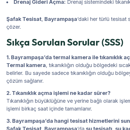
Drenaj Gideri Açma:
Drenaj sistemindeki tıkanık
Şafak Tesisat
,
Bayrampaşa
‘daki her türlü tesisat
çözer.
Sıkça Sorulan Sorular (SSS)
1. Bayrampaşa’da termal kamera ile tıkanıklık aç
Termal kamera
, tıkanıklığın olduğu bölgedeki sıcakl
belirler. Bu sayede sadece tıkanıklığın olduğu bölge
çözüm sağlanır.
2. Tıkanıklık açma işlemi ne kadar sürer?
Tıkanıklığın büyüklüğüne ve yerine bağlı olarak işlem
işlemi birkaç saat içinde tamamlanır.
3. Bayrampaşa’da hangi tesisat hizmetlerini s
Şafak Tesisat
,
Bayrampaşa
‘da
su tesisatı
,
su kaç