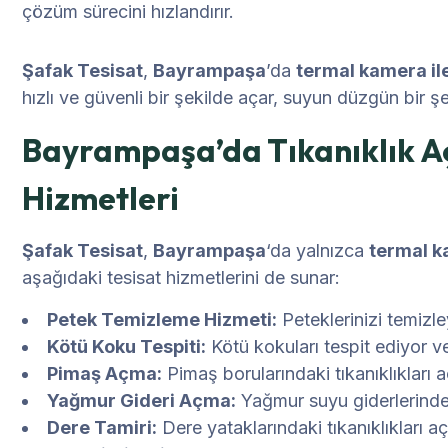
çözüm sürecini hızlandırır.
Şafak Tesisat
,
Bayrampaşa
’da
termal kamera ile
hızlı ve güvenli bir şekilde açar, suyun düzgün bir ş
Bayrampaşa’da Tıkanıklık A
Hizmetleri
Şafak Tesisat
,
Bayrampaşa
‘da yalnızca
termal k
aşağıdaki tesisat hizmetlerini de sunar:
Petek Temizleme Hizmeti:
Peteklerinizi temizley
Kötü Koku Tespiti:
Kötü kokuları tespit ediyor v
Pimaş Açma:
Pimaş borularındaki tıkanıklıkları 
Yağmur Gideri Açma:
Yağmur suyu giderlerindeki
Dere Tamiri:
Dere yataklarındaki tıkanıklıkları 