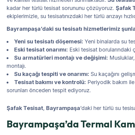
kadar her türlü tesisat sorununu çözüyoruz.
Şafak 
ekiplerimizle, su tesisatınızdaki her türlü arızayı hızl
Bayrampaşa’daki su tesisatı hizmetlerimiz şunla
Yeni su tesisatı döşemesi:
Yeni binalarda su te
Eski tesisat onarımı:
Eski tesisat borularındaki ça
Su armatürleri montajı ve değişimi:
Musluklar, 
montajı.
Su kaçağı tespiti ve onarımı:
Su kaçağını gelişmi
Tesisat bakımı ve kontrolü:
Periyodik bakım ile 
sorunları önceden tespit ediyoruz.
Şafak Tesisat
,
Bayrampaşa
’daki her türlü su tesi
Bayrampaşa’da Termal Kamera