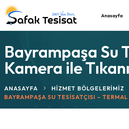
Anasayfa
Bayrampaşa Su Te
Kamera ile Tıkan
ANASAYFA
HIZMET BÖLGELERIMIZ
BAYRAMPAŞA SU TESISATÇISI – TERMAL