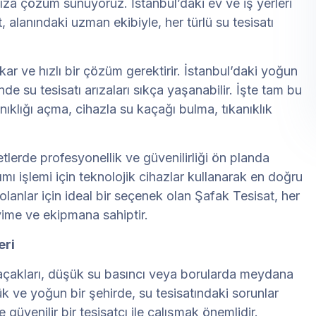
nıza çözüm sunuyoruz. İstanbul’daki ev ve iş yerleri
t, alanındaki uzman ekibiyle, her türlü su tesisatı
ar ve hızlı bir çözüm gerektirir. İstanbul’daki yoğun
nde su tesisatı arızaları sıkça yaşanabilir. İşte tam bu
ıklığı açma, cihazla su kaçağı bulma, tıkanıklık
lerde profesyonellik ve güvenilirliği ön planda
ımı işlemi için teknolojik cihazlar kullanarak en doğru
olanlar için ideal bir seçenek olan Şafak Tesisat, her
ime ve ekipmana sahiptir.
eri
su kaçakları, düşük su basıncı veya borularda meydana
ük ve yoğun bir şehirde, su tesisatındaki sorunlar
güvenilir bir tesisatçı ile çalışmak önemlidir.