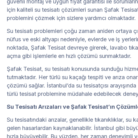
güvenli montaj ve uygun fiyat garantisi ile sorunları
için kaliteli su tesisatı çözümleri sunan Şafak Tesisa
problemini çözmek için sizlere yardımcı olmaktadır.
Su tesisatı problemleri çoğu zaman aniden ortaya çık
nüfus ve eski altyapı nedeniyle, evlerde ve iş yerleri
noktada, Şafak Tesisat devreye girerek, lavabo tıkan
açma gibi işlemlerle en hızlı çözümü sunmaktadır.
Şafak Tesisat, su tesisatı konusunda sunduğu hizmet
tutmaktadır. Her türlü su kaçağı tespiti ve arıza onar
çözümü sağlar. İstanbul’da su tesisatçısı arayışında 
türlü tesisat problemine müdahale edebilecek deney
Su Tesisatı Arızaları ve Şafak Tesisat’ın Çözüml
Su tesisatındaki arızalar, genellikle tıkanıklıklar, 
gelen hasarlardan kaynaklanabilir. İstanbul gibi büy
hızla büyüyebilir. Bu yüzden, her zaman deneyimli ve 