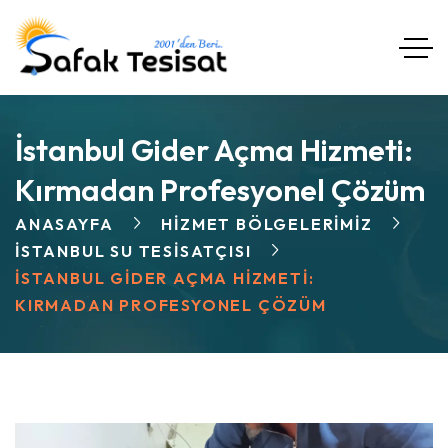
İstanbul Gider Açma Hizmeti:
Kırmadan Profesyonel Çözüm
ANASAYFA
HIZMET BÖLGELERIMIZ
İSTANBUL SU TESISATÇISI
İSTANBUL GIDER AÇMA HIZMETI:
KIRMADAN PROFESYONEL ÇÖZÜM