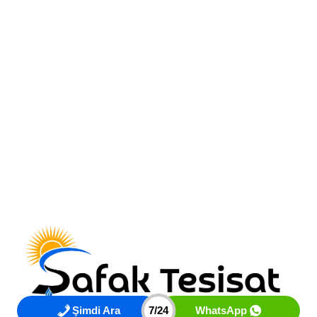
Şimdi Ara
7/24
WhatsApp